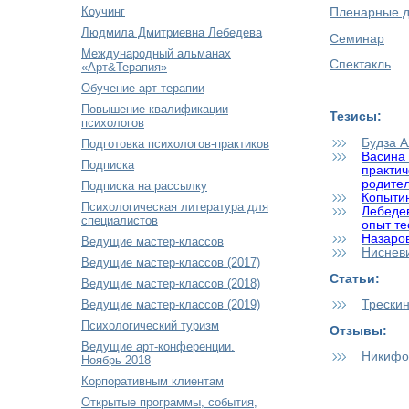
Коучинг
Пленарные 
Людмила Дмитриевна Лебедева
Семинар
Международный альманах
Спектакль
«Арт&Терапия»
Обучение арт-терапии
Повышение квалификации
Тезисы:
психологов
Будза 
Подготовка психологов-практиков
Васина 
Подписка
практич
родите
Подписка на рассылку
Копытин
Психологическая литература для
Лебедев
специалистов
опыт те
Назаров
Ведущие мастер-классов
Ниснев
Ведущие мастер-классов (2017)
Статьи:
Ведущие мастер-классов (2018)
Ведущие мастер-классов (2019)
Трески
Психологический туризм
Отзывы:
Ведущие арт-конференции.
Никифор
Ноябрь 2018
Корпоративным клиентам
Открытые программы, события,