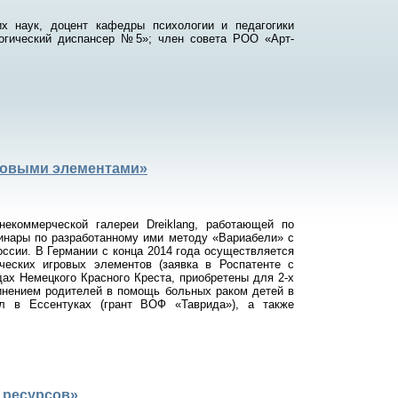
х наук, доцент кафедры психологии и педагогики
гический диспансер №5»; член совета РОО «Арт-
гровыми элементами»
екоммерческой галереи Dreiklang, работающей по
инары по разработанному ими методу «Вариабели» с
России. В Германии с конца 2014 года осуществляется
ческих игровых элементов (заявка в Роспатенте с
дах Немецкого Красного Креста, приобретены для 2-х
динением родителей в помощь больных раком детей в
л в Ессентуках (грант ВОФ «Таврида»), а также
х ресурсов»