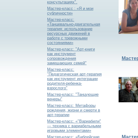
консультациях".
Мастер-класс : «Я и мои
субличности»
Мастер-класс:
«Танцевально-двигательная
терапия: использование
ресурсных движений в
работе с тревожными
состояниями»
Мастер-класс: "Арт-книги
как инструмент
Масте
сопровождения
замещающих семей"
Мастер-класс:
"Педагогическая арт-терапия
как инструмент интеграции
родителя-ребенка-
взрослого"
Мастер-класс: "Танцующие
венеры"
Мастер-класс: Метафоры
рождения, жизни и смерти в
арт-терапии
Мастер-класс: «"Вариабили"
— техника с вариабельными
игровыми элементами»
Мастер
Мастер-класс: «Библейские