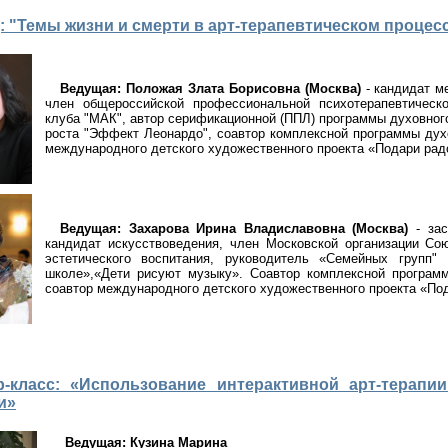
: "Темы жизни и смерти в арт-терапевтическом процес
Ведущая:
Положая Злата Борисовна (Москва)
- кандидат ме
член общероссийской профессиональной психотерапевтическо
клуба "МАК", автор серификационной (ППЛ) программы духовного
роста "Эффект Леонардо", соавтор комплексной программы духо
международного детского художественного проекта «Подари рад
Ведущая: Захарова Ирина Владиславовна (Москва)
- зас
кандидат искусствоведения, член Московской организации Со
эстетического воспитания, руководитель «Семейных групп
школе»,«Дети рисуют музыку». Соавтор комплексной программ
соавтор международного детского художественного проекта «По
р-класс: «Использование интерактивной арт-терап
и»
Ведущая: Кузина Марина