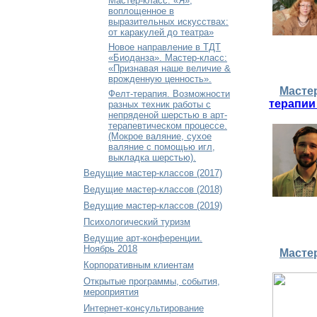
Мастер-класс: «Я»,
воплощенное в
выразительных искусствах:
от каракулей до театра»
Новое направление в ТДТ
«Биоданза». Мастер-класс:
«Признавая наше величие &
врожденную ценность».
Мастер
Фелт-терапия. Возможности
терапии
разных техник работы с
непряденой шерстью в арт-
терапевтическом процессе.
(Мокрое валяние, сухое
валяние с помощью игл,
выкладка шерстью).
Ведущие мастер-классов (2017)
Ведущие мастер-классов (2018)
Ведущие мастер-классов (2019)
Психологический туризм
Ведущие арт-конференции.
Ноябрь 2018
Мастер
Корпоративным клиентам
Открытые программы, события,
мероприятия
Интернет-консультирование