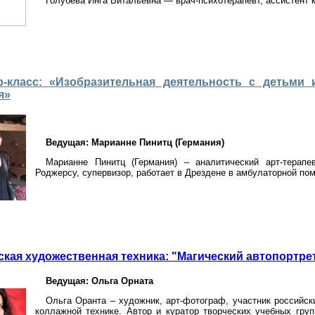
Голубева Инга Витальевна — врач-психотерапевт, ассистент
р-класс: «Изобразительная деятельность с детьм
я»
Ведущая: Марианне Пинитц (Германия)
Марианне Пинитц (Германия) – аналитический арт-терапев
Роджерсу, супервизор, работает в Дрездене в амбулаторной по
кая художественная техника: "Магический автопортрет
Ведущая: Ольга Орната
Ольга Оранта – художник, арт-фотограф, участник российск
коллажной технике. Автор и куратор творческих учебных гру