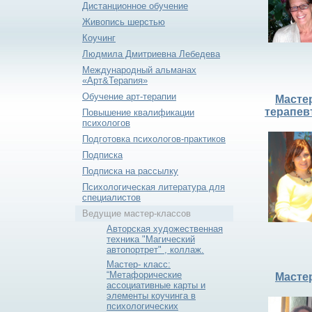
Дистанционное обучение
Живопись шерстью
Коучинг
Людмила Дмитриевна Лебедева
Международный альманах
«Арт&Терапия»
Обучение арт-терапии
Масте
терапев
Повышение квалификации
психологов
Подготовка психологов-практиков
Подписка
Подписка на рассылку
Психологическая литература для
специалистов
Ведущие мастер-классов
Авторская художественная
техника "Магический
автопортрет" , коллаж.
Мастер- класс:
“Метафорические
Мастер
ассоциативные карты и
элементы коучинга в
психологических