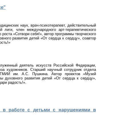
се"
дицинских наук, врач-психотерапевт, действительный
й лиги, член международного арт-терапевтического
 роста «Сотвори себя!», автор программы творческого
вного развития детей «От сердца к сердцу», соавтор
ость!»
луженный деятель искусств Российской Федерации,
юза художников. Старший научный сотрудник отдела
" ГМИИ им. А.С. Пушкина. Автор проектов «Музей
ы духовного развития детей «От сердца к сердцу»,
дари радость!».
ии в работе с детьми с нарушениями в