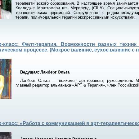
терапевтического образования. В настоящее время занимается 
Колледже Монтгомери шт. Мериленд (США). Специализирует
терапевтических церемоний. Сотрудничает с рядом междунар
терапи, полимодальной терапии экспрессивными искусствами.
р-класс: Фелт-терапия. Возможности разных техни
тическом процессе. (Мокрое валяние, сухое валяние с
Ведущая: Ланберг Ольга
Ланберг Ольга — психолог, арт-терапевт, руководитель М
главный редактор альманаха «АРТ & Терапия», член Российской
-класс: «Работа с коммуникацией в арт-терапевтическ