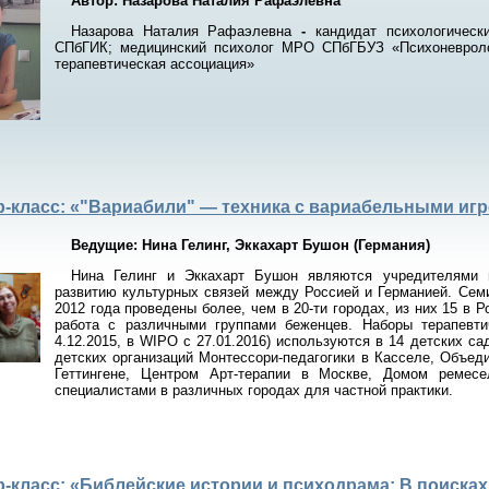
Автор:
Назарова Наталия Рафаэлевна
Назарова Наталия Рафаэлевна
-
кандидат психологически
СПбГИК; медицинский психолог МРО СПбГБУЗ «Психоневроло
терапевтическая ассоциация»
р-класс: «"Вариабили" — техника с вариабельными и
Ведущие: Нина Гелинг, Эккахарт Бушон (Германия)
Нина Гелинг и Эккахарт Бушон являются учредителями н
развитию культурных связей между Россией и Германией. Сем
2012 года проведены более, чем в 20-ти городах, из них 15 в 
работа с различными группами беженцев. Наборы терапевти
4.12.2015, в WIPO с 27.01.2016) используются в 14 детских са
детских организаций Монтессори-педагогики в Касселе, Объе
Геттингене, Центром Арт-терапии в Москве, Домом ремесе
специалистами в различных городах для частной практики.
-класс: «Библейские истории и психодрама: В поиска