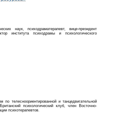
ских наук, психодраматерапевт, вице-президент
ктор института психодрамы и психологического
амм по телесноориентированной и танцедвигательной
Британский психологический клуб, член Восточно-
ации психотерапевтов.