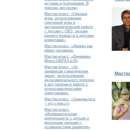
истории и психодрама: В
поисках ресурсов»
Мастер-класс: «Грязные
игры: использование
сенсорной игры в
арттерапевтической работе
с детьми с ОВЗ, детьми
раннего возраста и другими
клиентами».
Мастер-класс: «Дерево как
образ человека»
Мастер-класс: «Динамика
Много-ОБРАЗ-и-Я»
Мастер-класс: «За
занавесом соматических
Масте
защит: использование
мультимодального подхода
в арт-терапии в работе с
психосоматическими
симптомами».
Мастер-класс: «Знакомьтесь
– это стресс!»
Мастер-класс:
«Изобразительная
деятельность с детьми и
молодыми людьми с
особенностями развития»