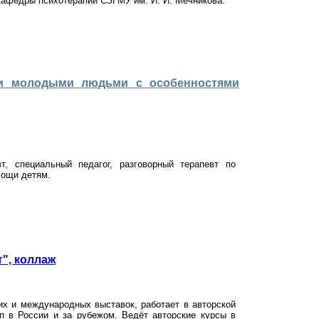
 кафедры психотерапии СЗГМУ им. И. И. Мечникова.
и и молодыми людьми с особенностями
т, специальный педагог, разговорный терапевт по
мощи детям.
", коллаж
их и международных выставок, работает в авторской
пп в России и за рубежом. Ведёт авторские курсы в