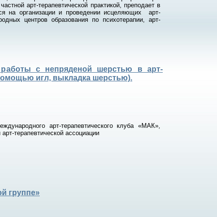
частной арт-терапевтической практикой, преподает в
ся на организации и проведении исцеляющих арт-
одных центров образования по психотерапии, арт-
к работы с непряденой шерстью в арт-
 помощью игл, выкладка шерстью).
еждународного арт-терапевтического клуба «МАК»,
 арт-терапевтической ассоциации
ой группе»